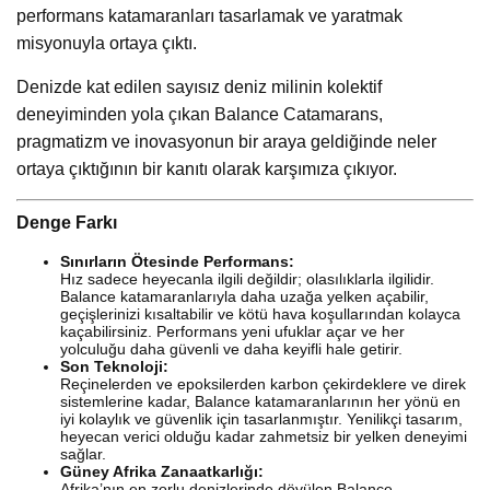
performans katamaranları tasarlamak ve yaratmak
misyonuyla ortaya çıktı.
Denizde kat edilen sayısız deniz milinin kolektif
deneyiminden yola çıkan Balance Catamarans,
pragmatizm ve inovasyonun bir araya geldiğinde neler
ortaya çıktığının bir kanıtı olarak karşımıza çıkıyor.
Denge Farkı
Sınırların Ötesinde Performans:
Hız sadece heyecanla ilgili değildir; olasılıklarla ilgilidir.
Balance katamaranlarıyla daha uzağa yelken açabilir,
geçişlerinizi kısaltabilir ve kötü hava koşullarından kolayca
kaçabilirsiniz. Performans yeni ufuklar açar ve her
yolculuğu daha güvenli ve daha keyifli hale getirir.
Son Teknoloji:
Reçinelerden ve epoksilerden karbon çekirdeklere ve direk
sistemlerine kadar, Balance katamaranlarının her yönü en
iyi kolaylık ve güvenlik için tasarlanmıştır. Yenilikçi tasarım,
heyecan verici olduğu kadar zahmetsiz bir yelken deneyimi
sağlar.
Güney Afrika Zanaatkarlığı:
Afrika’nın en zorlu denizlerinde dövülen Balance